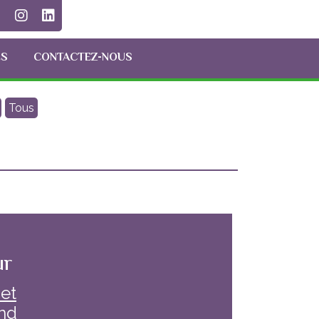
eud
SECONDARY
ES
CONTACTEZ-NOUS
Tous
ur
 et
nd