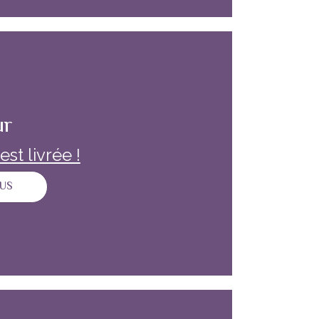
ur
st livrée !
SUR NOTRE NEWSLETTER EST LIVRÉE !
LUS