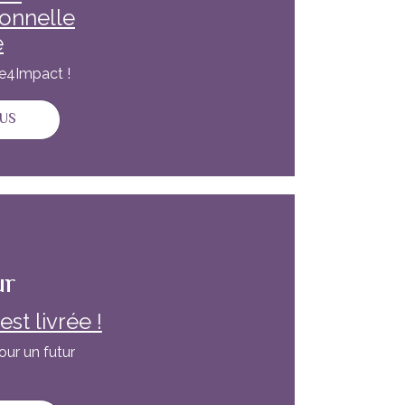
ionnelle
e
ue4Impact !
SUR DIVERSITÉ, INCLUSION ET PERFORMANCE : QUAND 
LUS
ur
st livrée !
our un futur