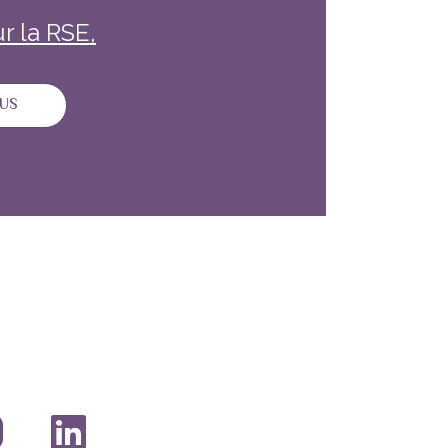
r la RSE,
SUR LES IDÉES REÇUES SUR LA RSE, ON EN PARLE ?
LUS