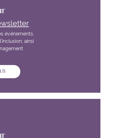
ur
newsletter
les événements,
l'inclusion, ainsi
management
SUR S'INSCRIRE À LA NEWSLETTER
LUS
ur