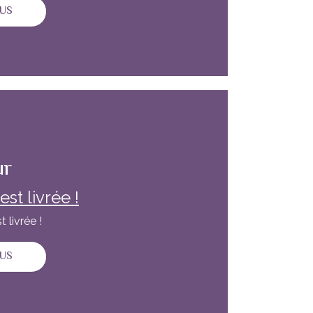
SUR NOTRE NEWSLETTER EST LIVRÉE !
LUS
ur
st livrée !
 livrée !
SUR NOTRE NEWSLETTER EST LIVRÉE !
LUS